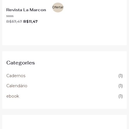
Oferta!
Revista La Marcon
Avaliação
R$
57,47
R$
11,47
0
de
5
Categories
Cadernos
(1)
Calendário
(1)
ebook
(1)