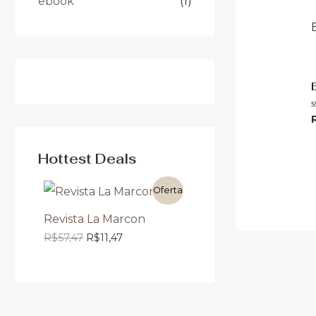
ebook
(1)
A
0
d
5
Hottest Deals
Oferta
Revista La Marcon
R$
57,47
R$
11,47