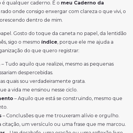
 é qualquer caderno. É o
meu Caderno da
rado onde consigo enxergar com clareza o que vivi, o
florescendo dentro de mim.
apel. Gosto do toque da caneta no papel, da lentidão
mês, sigo o mesmo
índice
, porque ele me ajuda a
ganização do que quero registrar:
s
– Tudo aquilo que realizei, mesmo as pequenas
assariam despercebidas.
las quais sou verdadeiramente grata.
ue a vida me ensinou nesse ciclo.
mento
– Aquilo que está se construindo, mesmo que
nto.
s
– Conclusões que me trouxeram alívio e orgulho.
 citação, um versículo ou uma frase que me marcou.
ar
– Um desabafo, uma oração ou uma reflexão livre.