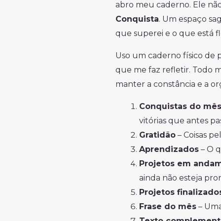
abro meu caderno. Ele não
Conquista
. Um espaço sag
que superei e o que está 
Uso um caderno físico de p
que me faz refletir. Todo 
manter a constância e a or
Conquistas do mê
vitórias que antes p
Gratidão
– Coisas pe
Aprendizados
– O q
Projetos em anda
ainda não esteja pro
Projetos finalizado
Frase do mês
– Uma
Texto complement