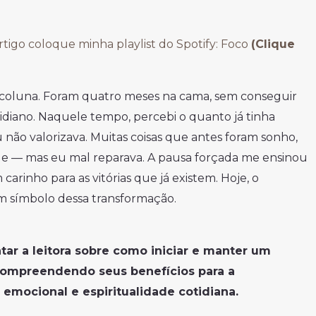
rtigo coloque minha playlist do Spotify: Foco
(Clique
a coluna. Foram quatro meses na cama, sem conseguir
otidiano. Naquele tempo, percebi o quanto já tinha
não valorizava. Muitas coisas que antes foram sonho,
de — mas eu mal reparava. A pausa forçada me ensinou
carinho para as vitórias que já existem. Hoje, o
m símbolo dessa transformação.
ntar a leitora sobre como iniciar e manter um
compreendendo seus benefícios para a
emocional e espiritualidade cotidiana.